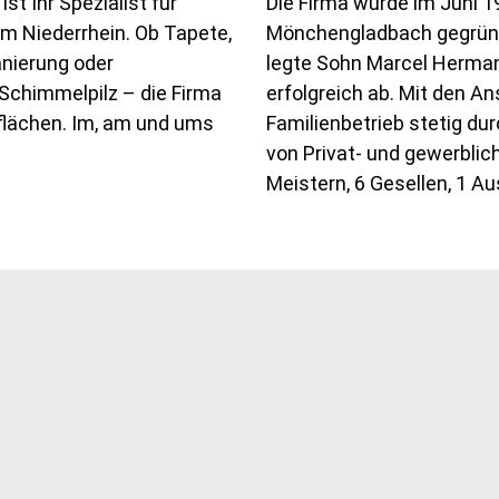
t Ihr Spezialist für
Die Firma wurde im Juni 
m Niederrhein. Ob Tapete,
Mönchengladbach gegründe
anierung oder
legte Sohn Marcel Herman
chimmelpilz – die Firma
erfolgreich ab. Mit den 
flächen. Im, am und ums
Familienbetrieb stetig d
von Privat- und gewerbli
Meistern, 6 Gesellen, 1 A